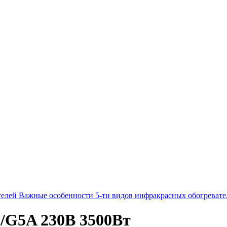
телей Важные особенности 5-ти видов инфракрасных обогревате
/G5A 230В 3500Вт