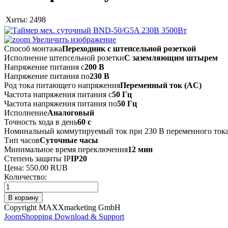
Хиты:
2498
Увеличить изображение
Способ монтажа
Переходник с штепсельной розеткой
Исполнение штепсельной розетки
С заземляющим штырем
Напряжение питания с
200 В
Напряжение питания по
230 В
Род тока питающего напряжения
Переменный ток (AC)
Частота напряжения питания с
50 Гц
Частота напряжения питания по
50 Гц
Исполнение
Аналоговый
Точность хода в день
60 с
Номинальный коммутируемый ток при 230 В переменного ток
Тип часов
Суточные часы
Минимальное время переключения
12 мин
Степень защиты IP
IP20
Цена:
550.00 RUB
Количество:
Copyright MAXXmarketing GmbH
JoomShopping Download & Support