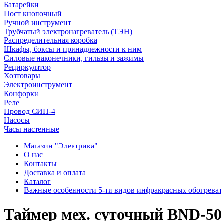
Батарейки
Пост кнопочный
Ручной инструмент
Трубчатый электронагреватель (ТЭН)
Распределительная коробка
Шкафы, боксы и принадлежности к ним
Силовые наконечники, гильзы и зажимы
Рециркулятор
Хозтовары
Электроинструмент
Конфорки
Реле
Провод СИП-4
Насосы
Часы настенные
Магазин "Электрика"
О нас
Контакты
Доставка и оплата
Каталог
Важные особенности 5-ти видов инфракрасных обогрева
Таймер мех. суточный BND-50