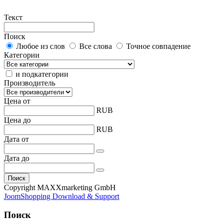
Текст
Поиск
Любое из слов
Все слова
Точное совпадение
Категории
и подкатегории
Производитель
Цена от
RUB
Цена до
RUB
Дата от
Дата до
Copyright MAXXmarketing GmbH
JoomShopping Download & Support
Поиск