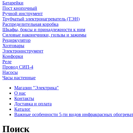
Батарейки
Пост кнопочный
Ручной инструмент
Трубчатый электронагреватель (ТЭН)
Распределительная коробка
Шкафы, боксы и принадлежности к ним
Силовые наконечники, гильзы и зажимы
Рециркулятор
Хозтовары
Электроинструмент
Конфорки
Реле
Провод СИП-4
Насосы
Часы настенные
Магазин "Электрика"
О нас
Контакты
Доставка и оплата
Каталог
Важные особенности 5-ти видов инфракрасных обогрева
Поиск