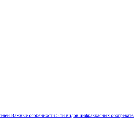
телей Важные особенности 5-ти видов инфракрасных обогревате