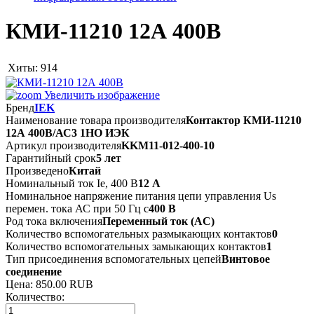
КМИ-11210 12А 400В
Хиты:
914
Увеличить изображение
Бренд
IEK
Наименование товара производителя
Контактор КМИ-11210
12А 400В/АС3 1НО ИЭК
Артикул производителя
KKM11-012-400-10
Гарантийный срок
5 лет
Произведено
Китай
Номинальный ток Ie, 400 В
12 А
Номинальное напряжение питания цепи управления Us
перемен. тока АС при 50 Гц с
400 В
Род тока включения
Переменный ток (AC)
Количество вспомогательных размыкающих контактов
0
Количество вспомогательных замыкающих контактов
1
Тип присоединения вспомогательных цепей
Винтовое
соединение
Цена:
850.00 RUB
Количество: